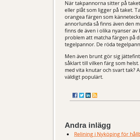
När takpannorna sitter på taket ä
eller plåt som ligger på taket.
orangea färgen som känneteckna
annorlunda så finns även den m
finns de även i olika nyanser av 
problem att matcha färgen på di
tegelpannor. De röda tegelpanno
Men även brunt gör sig jättefint 
såklart till vilken färg som hels
med vita knutar och svart tak? At
väldigt populärt.
Andra inlägg
Relining i Nyköping för hål