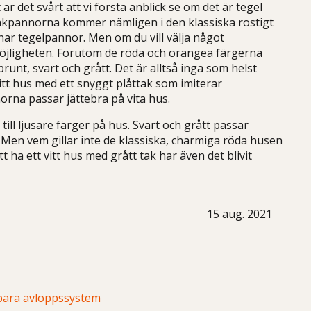
r det svårt att vi första anblick se om det är tegel
 Takpannorna kommer nämligen i den klassiska rostigt
r tegelpannor. Men om du vill välja något
öjligheten. Förutom de röda och orangea färgerna
brunt, svart och grått. Det är alltså inga som helst
tt hus med ett snyggt plåttak som imiterar
rna passar jättebra på vita hus.
till ljusare färger på hus. Svart och grått passar
t. Men vem gillar inte de klassiska, charmiga röda husen
t ha ett vitt hus med grått tak har även det blivit
15 aug. 2021
lbara avloppssystem