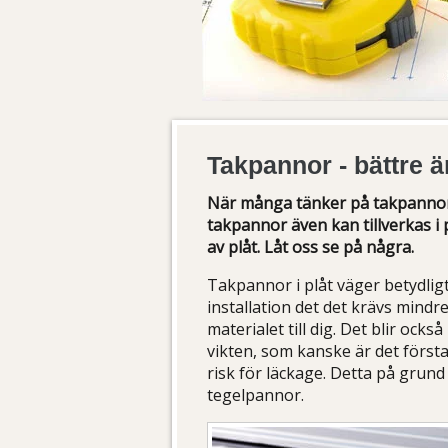
Takpannor - bättre ä
När många tänker på takpannor t
takpannor även kan tillverkas i 
av plåt. Låt oss se på några.
Takpannor i plåt väger betydligt 
installation det det krävs mind
materialet till dig. Det blir ocks
vikten, som kanske är det först
risk för läckage. Detta på grund
tegelpannor.