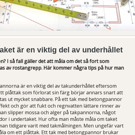
aket är en viktig del av underhållet
? I så fall gäller det att måla om det så fort som
bas av rostangrepp. Här kommer några tips på hur man
pannorna är en viktig del av takunderhållet eftersom
tt plåttak som förlorat sin färg börjar annars snart att
bytas ut mycket snabbare. På ett tak med betongpannor
ekt och gör att fukt och regnvatten lättare rinner av
 man slipper mossa och alger på takpannorna, något
ador i undertaket. Hur ofta man måste måla om taket
man tidigare varit med takmålningen. Men ungefär vart
la om ett plåttak. Ett tak med betongpannor brukar