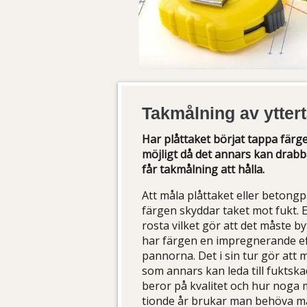
Takmålning av yttert
Har plåttaket börjat tappa färgen
möjligt då det annars kan drab
får takmålning att hålla.
Att måla plåttaket eller betong
färgen skyddar taket mot fukt. E
rosta vilket gör att det måste 
har färgen en impregnerande eff
pannorna. Det i sin tur gör att
som annars kan leda till fuktsk
beror på kvalitet och hur noga 
tionde år brukar man behöva må