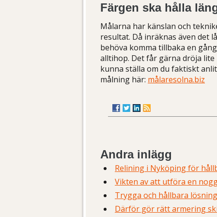
Färgen ska hålla län
Målarna har känslan och teknike
resultat. Då inräknas även det l
behöva komma tillbaka en gång 
alltihop. Det får gärna dröja lite
kunna ställa om du faktiskt anl
målning här:
målaresolna.biz
Andra inlägg
Relining i Nyköping för hål
Vikten av att utföra en nogg
Trygga och hållbara lösnin
Därför gör rätt armering sk