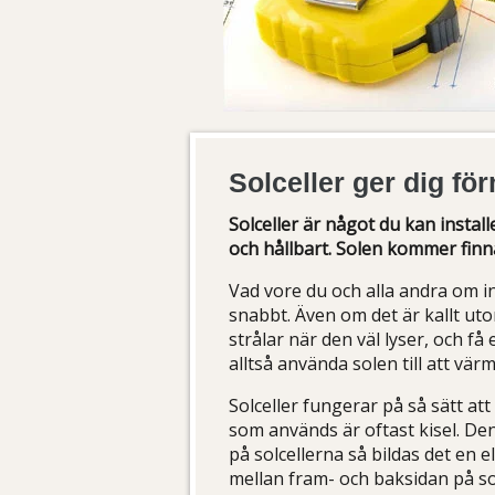
Solceller ger dig fö
Solceller är något du kan instal
och hållbart. Solen kommer finn
Vad vore du och alla andra om int
snabbt. Även om det är kallt uto
strålar när den väl lyser, och f
alltså använda solen till att vä
Solceller fungerar på så sätt att
som används är oftast kisel. Den
på solcellerna så bildas det en
mellan fram- och baksidan på s