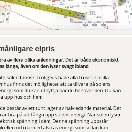
rmånligare elpris
lera av flera olika anledningar. Det är både ekonomiskt
as länge, även om den lyser svagt ibland.
e solen fanns? Troligtvis hade alla frusit ihjäl illa
mhus finns det möjligheter att ta tillvara på solens
å energi som du kan utnyttja när du behöver den. Du kan
rma upp hus och hem.
 de består av ett tunt lager av halvledande material. Det
 är bra på att fånga upp solens energi. När solen lyser
 elektrisk spänning i dem. Denna spänning uppstår
olcellen och därmed alstras energi som sedan kan