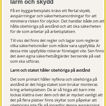
larm och skydd
På en byggarbetsplats krävs ett flertal skydd,
avspärrningar och säkerhetsanordningar för att
minimera risken för olyckor. Det handlar både om att
hålla obehöriga på avstånd och att öka säkerheten
för de som arbetar på arbetsplatsen.
Till viss del finns det regler och lagar som reglerar
vilka säkerhetsnivåer som måste vara uppfyllda. Är
dessa inte uppfyllda riskerar företaget vite. Sen finns
det även egna säkerhetsåtgärder beroende på vad
som ska utföras.
Larm och staket håller obehöriga på avstånd
Det som primärt håller nyfikna och obehöriga på
avstånd är det höga staket som brukar monteras
kring arbetsplatsen. De är så höga att barn inte
lockas klättra över dem och det är mycket vanligt att
det på flera platser finns skyltar som påpekar att
obehöriga inte får gå innanför denna avspärrning.