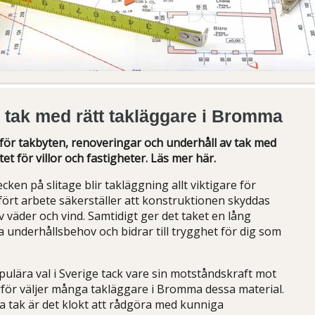
rt tak med rätt takläggare i Bromma
för takbyten, renoveringar och underhåll av tak med
et för villor och fastigheter. Läs mer här.
cken på slitage blir takläggning allt viktigare för
utfört arbete säkerställer att konstruktionen skyddas
 väder och vind. Samtidigt ger det taket en lång
da underhållsbehov och bidrar till trygghet för dig som
ulära val i Sverige tack vare sin motståndskraft mot
rför väljer många takläggare i Bromma dessa material.
a tak är det klokt att rådgöra med kunniga