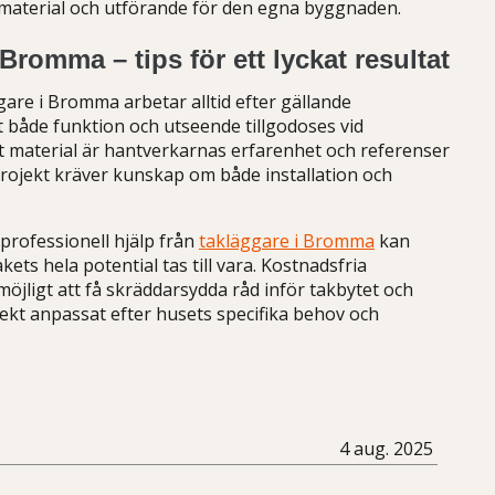
t material och utförande för den egna byggnaden.
 Bromma – tips för ett lyckat resultat
gare i Bromma arbetar alltid efter gällande
 både funktion och utseende tillgodoses vid
ätt material är hantverkarnas erfarenhet och referenser
kprojekt kräver kunskap om både installation och
professionell hjälp från
takläggare i Bromma
kan
ets hela potential tas till vara. Kostnadsfria
öjligt att få skräddarsydda råd inför takbytet och
rrekt anpassat efter husets specifika behov och
4 aug. 2025