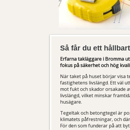
Så får du ett hållba
Erfarna takläggare i Bromma ut
fokus på säkerhet och hög kvalit
När taket på huset börjar visa te
fastighetens livslängd. Ett väl 
mot fukt och skador orsakade av
livslängd, vilket minskar framti
husägare.
Tegeltak och betongtegel är pop
klimatets påfrestningar, och dä
För den som funderar på att byt