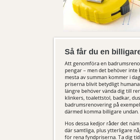
Så får du en billig
Att genomföra en badrumsrenov
pengar – men det behöver inte 
mesta av summan kommer i dagsl
priserna blivit betydligt humanar
längre behöver vända dig till ren
klinkers, toalettstol, badkar, 
badrumsrenovering på exempelv
därmed komma billigare undan.
Hos dessa kedjor råder det näml
där samtliga, plus ytterligare nå
för rena fyndpriserna. Ta dig ti