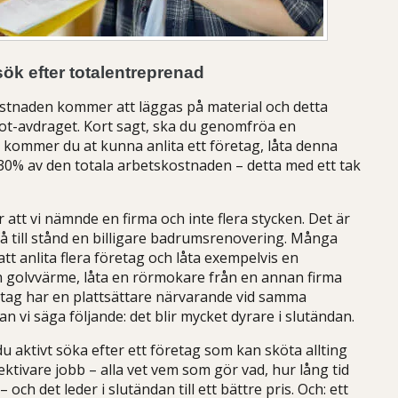
ök efter totalentreprenad
ostnaden kommer att läggas på material och detta
ot-avdraget. Kort sagt, ska du genomfröa en
 kommer du at kunna anlita ett företag, låta denna
 30% av den totala arbetskostnaden – detta med ett tak
t vi nämnde en firma och inte flera stycken. Det är
 få till stånd en billigare badrumsrenovering. Många
att anlita flera företag och låta exempelvis en
och golvvärme, låta en rörmokare från en annan firma
etag har en plattsättare närvarande vid samma
vi säga följande: det blir mycket dyrare i slutändan.
 aktivt söka efter ett företag som kan sköta allting
ffektivare jobb – alla vet vem som gör vad, hur lång tid
och det leder i slutändan till ett bättre pris. Och: ett