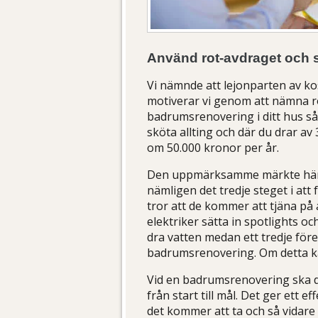
Använd rot-avdraget och s
Vi nämnde att lejonparten av k
motiverar vi genom att nämna r
badrumsrenovering i ditt hus så
sköta allting och där du drar av
om 50.000 kronor per år.
Den uppmärksamme märkte här at
nämligen det tredje steget i att
tror att de kommer att tjäna på 
elektriker sätta in spotlights 
dra vatten medan ett tredje för
badrumsrenovering. Om detta kan 
Vid en badrumsrenovering ska du
från start till mål. Det ger ett e
det kommer att ta och så vidare – 