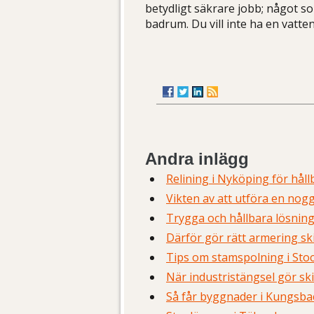
betydligt säkrare jobb; något so
badrum. Du vill inte ha en vatte
Andra inlägg
Relining i Nyköping för hål
Vikten av att utföra en nogg
Trygga och hållbara lösnin
Därför gör rätt armering sk
Tips om stamspolning i Stoc
När industristängsel gör sk
Så får byggnader i Kungsbac