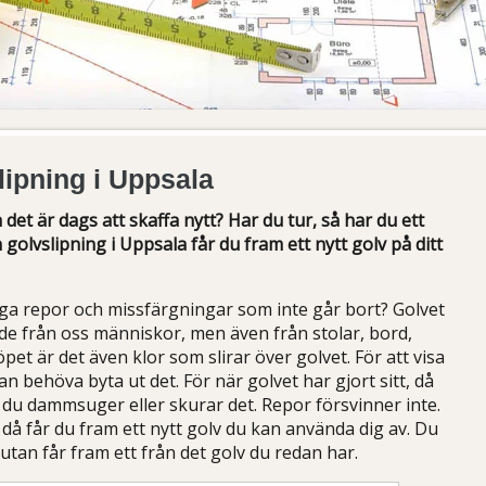
slipning i Uppsala
h det är dags att skaffa nytt? Har du tur, så har du ett
n golvslipning i Uppsala får du fram ett nytt golv på ditt
ånga repor och missfärgningar som inte går bort? Golvet
Både från oss människor, men även från stolar, bord,
öpet är det även klor som slirar över golvet. För att visa
n behöva byta ut det. För när golvet har gjort sitt, då
 du dammsuger eller skurar det. Repor försvinner inte.
, då får du fram ett nytt golv du kan använda dig av. Du
 utan får fram ett från det golv du redan har.