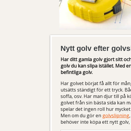
Nytt golv efter golv
Har ditt gamla golv gjort sitt oc
golv du kan slipa istället. Med e
befintliga golv.
Har golvet börjat få allt för m
utsätts ständigt för ett tryck. 
soffa, osv. Har man djur till på k
golvet från sin bästa sida kan ma
spelar det ingen roll hur mycket
Men om du gör en
golvslipning
behöver inte köpa ett nytt golv,