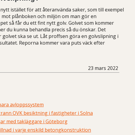
tt istället för att återanvända saker, som till exempel
re mot plånboken och miljön om man gör en
öpet så får du ett fint nytt golv. Golvet som kommer
er du kunna behandla precis så du önskar. Det
r golvet ska se ut. Låt proffsen göra en golvslipning i
resultatet. Reporna kommer vara puts väck efter
23 mars 2022
lbara avloppssystem
rann OVK besiktning i fastigheter i Solna
gar med takläggare i Göteborg
illnad i varje enskild betongkonstruktion