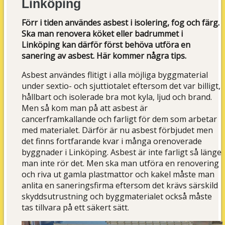
Linköping
Förr i tiden användes asbest i isolering, fog och färg.
Ska man renovera köket eller badrummet i
Linköping kan därför först behöva utföra en
sanering av asbest. Här kommer några tips.
Asbest användes flitigt i alla möjliga byggmaterial
under sextio- och sjuttiotalet eftersom det var billigt,
hållbart och isolerade bra mot kyla, ljud och brand.
Men så kom man på att asbest är
cancerframkallande och farligt för dem som arbetar
med materialet. Därför är nu asbest förbjudet men
det finns fortfarande kvar i många orenoverade
byggnader i Linköping. Asbest är inte farligt så länge
man inte rör det. Men ska man utföra en renovering
och riva ut gamla plastmattor och kakel måste man
anlita en saneringsfirma eftersom det krävs särskild
skyddsutrustning och byggmaterialet också måste
tas tillvara på ett säkert sätt.