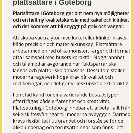
plattsättare i Göteborg
Plattsättare i Göteborg ger ditt hem nya möjligheter
och en helt ny kvalitetskänsla med kakel och klinker,
och det kommer att bli snyggt på golv och väggar.
Att skapa vackra ytor med kakel eller klinker kräver
både precision och materialkunskap. Plattsättare
arbetar med en rad olika mönster, färger och format,
ofta i samspel med husets karaktär. Noggrannhet
och tålamod är avgörande när fuktspärrar ska
läggas och plattor ska anpassas. Dessutom ställer
moderna regelverk höga krav på kvalitet och
certifieringar, och det gör yrkeskunskap extra viktig.
I en stad känd för sina varierande bostadstyper
efterfrågas både erfarenhet och kreativitet.
Plattsättning i Göteborg innebär att arbeta i allt från
sekelskiftesvåningar till moderna nybyggen. Därmed
krävs flexibilitet i utförandet och förståelse för de
olika underlag och förutsättningar som finns i ett