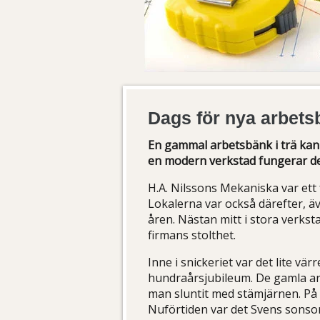
Dags för nya arbet
En gammal arbetsbänk i trä kan
en modern verkstad fungerar de
H.A. Nilssons Mekaniska var ett f
Lokalerna var också därefter, 
åren. Nästan mitt i stora verks
firmans stolthet.
Inne i snickeriet var det lite vä
hundraårsjubileum. De gamla a
man sluntit med stämjärnen. På 
Nuförtiden var det Svens sonso