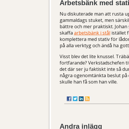
Arbetsbänk med stat
Nu diskuterade man att rusta upp
gammaldags stuket, men särskil
bättre och mer praktiskt. Johan 
skaffa
arbetsbänk i stål
istället
komplettera med stativ för lådor
på alla verktyg och ändå ha gott
Visst blev det lite knussel. Träb
fortfarande? Verkstadschefen ti
det där ser ju faktiskt inte så d
några ogenomtänkta beslut på de
skulle han få som han ville.
Andra inlägg