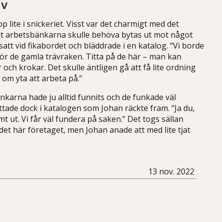
iv
 lite i snickeriet. Visst var det charmigt med det
t arbetsbänkarna skulle behöva bytas ut mot något
satt vid fikabordet och bläddrade i en katalog. “Vi borde
 för de gamla trävraken. Titta på de här – man kan
 och krokar. Det skulle äntligen gå att få lite ordning
 om yta att arbeta på.”
änkarna hade ju alltid funnits och de funkade väl
ttade dock i katalogen som Johan räckte fram. “Ja du,
umt ut. Vi får väl fundera på saken.” Det togs sällan
t här företaget, men Johan anade att med lite tjat
13 nov. 2022