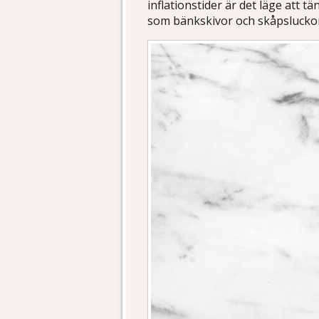
inflationstider är det läge att tä
som bänkskivor och skåpsluckor